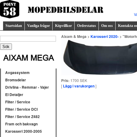
V
Startsidan
Vanliga frågor
Köpvillkor
Orderstatus
Om oss
Kontakta o
Aixam & Mega >
Karosseri 2020-
> "Motorh
Avgassystem
Bromsdelar
Pris:
1700 SEK
[
Lägg i varukorgen
]
Drivlina - Remmar - Vajer
El Detaljer
Filter / Service
Filter / Service DCI
Filter / Service Z482
Fram och bakvagn
Karosseri 2000-2005