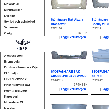
Motordelar
Motorkuddar
Nycklar
Stötfångare Bak Aixam
Stötfångare
Styrled och spindelled
Crossover
Scouty 2008
Variatorer
PR0516
PR0094
1216 SEK
Övrigt
[
Lägg i varukorgen
]
[
Lägg
Avgassystem
Bromsdelar
Drivlina - Remmar - Vajer
STÖTFÅNGARE BAK
STÖTFÅNG
El Detaljer
CROSSLINE 05-08 2ºMOD
721/741
Filter / Service 2
PFA0053
PR0103
3750 SEK
Filter / Service DCI
[
Lägg i varukorgen
]
[
Lägg
Fram & Bakvagn
Karosseri
Motordelar CH
Nycklar