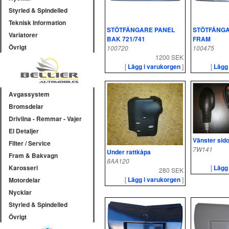
Styrled & Spindelled
Teknisk Information
STÖTFÅNGARE PANEL
STÖTFÅNGA
Variatorer
BAK 721/741
FRAM
Övrigt
100720
100475
1200 SEK
[
Lägg i varukorgen
]
[
Lägg
Avgassystem
Bromsdelar
Drivlina - Remmar - Vajer
El Detaljer
Vänster sid
Filter / Service
7W141
Under rattkåpa
Fram & Bakvagn
8AA120
[
Lägg
Karosseri
280 SEK
[
Lägg i varukorgen
]
Motordelar
Nycklar
Styrled & Spindelled
Övrigt