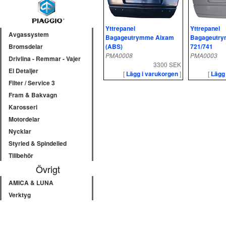
Yttrepanel
Yttrepanel
Avgassystem
Bagageutrymme Aixam
Bagageutr
(ABS)
721/741
Bromsdelar
PMA0008
PMA0003
Drivlina - Remmar - Vajer
3300 SEK
El Detaljer
[
Lägg i varukorgen
]
[
Lägg
Filter / Service 3
Fram & Bakvagn
Karosseri
Motordelar
Nycklar
Styrled & Spindelled
Tillbehör
Övrigt
AMICA & LUNA
Verktyg