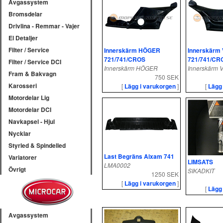
Avgassystem
Bromsdelar
Drivlina - Remmar - Vajer
El Detaljer
Filter / Service
Innerskärm HÖGER
Innerskärm
721/741/CROS
721/741/CR
Filter / Service DCI
Innerskärm HÖGER
Innerskärm
Fram & Bakvagn
750 SEK
Karosseri
[
Lägg i varukorgen
]
[
Lägg
Motordelar Lig
Motordelar DCI
Navkapsel - Hjul
Nycklar
Styrled & Spindelled
Last Begräns Aixam 741
Variatorer
LIMSATS
LMA0002
Övrigt
SIKADKIT
1250 SEK
[
Lägg i varukorgen
]
[
Lägg
Avgassystem