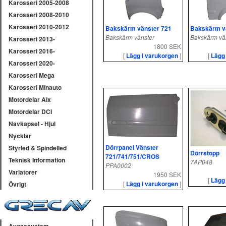
Karosseri 2005-2008
Karosseri 2008-2010
Karosseri 2010-2012
Bakskärm vänster 721
Bakskärm v
Bakskärm vänster
Bakskärm vä
Karosseri 2013-
1800 SEK
Karosseri 2016-
[
Lägg i varukorgen
]
[
Lägg
Karosseri 2020-
Karosseri Mega
Karosseri Minauto
Motordelar Aix
Motordelar DCI
Navkapsel - Hjul
Nycklar
Dörrpanel Vänster
Styrled & Spindelled
Dörrstopp
721/741/751/CROS
Teknisk Information
7AP048
PPA0002
Variatorer
1950 SEK
[
Lägg
[
Lägg i varukorgen
]
Övrigt