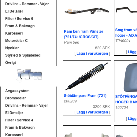
Drivlina - Remmar - Vajer
El Detaljer
Filter / Service 6
Fram & Bakvagn
Stag fram vä
Ram ben fram Vänster
Karosseri
höger - AIX
(721/741/CROS/CIT)
Motordelar C
TPA0001
Ram ben
820 SEK
Nycklar
[
Lägg
[
Lägg i varukorgen
]
Styrled & Spindelled
Övrigt
Avgassystem
Stötdämpare Fram (721)
STÖTFÅNG
Bromsdelar
200289
HÖGER BAK
Drivlina - Remmar- Vajer
3200 SEK
100724
[
Lägg i varukorgen
]
El Detaljer
[
Lägg
Filter / Service 4
Fram & Bakvagn
Karosseri