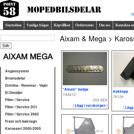
V
Startsidan
Vanliga frågor
Köpvillkor
Orderstatus
Om oss
Kontakta o
Aixam & Mega > Karos
Avgassystem
Bromsdelar
Drivlina - Remmar - Vajer
"Aixam" badge
Askkopp
El Detaljer
7AA410
7K124
Filter / Service
254 SEK
[
Lägg i varukorgen
]
Filter / Service DCI
[
Lägg
Filter / Service Z482
Fram och bakvagn
Karosseri 2000-2005