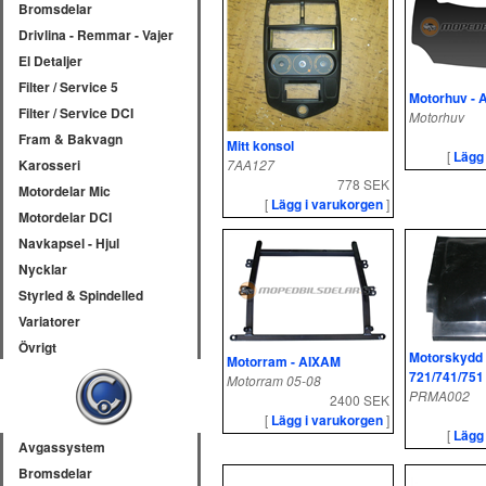
Bromsdelar
Drivlina - Remmar - Vajer
El Detaljer
Filter / Service 5
Motorhuv - 
Filter / Service DCI
Motorhuv
Fram & Bakvagn
Mitt konsol
[
Lägg
7AA127
Karosseri
778 SEK
Motordelar Mic
[
Lägg i varukorgen
]
Motordelar DCI
Navkapsel - Hjul
Nycklar
Styrled & Spindelled
Variatorer
Övrigt
Motorskydd
Motorram - AIXAM
721/741/751
Motorram 05-08
PRMA002
2400 SEK
[
Lägg i varukorgen
]
[
Lägg
Avgassystem
Bromsdelar