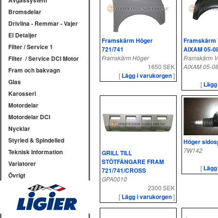
Avgassystem
Bromsdelar
Drivlina - Remmar - Vajer
El Detaljer
Framskärm Höger
Framskärm V
Filter / Service 1
721/741
AIXAM 05-0
Framskärm Höger
Framskärm Vä
Filter / Service DCI Motor
1650 SEK
AIXAM 05-0
Fram och bakvagn
[
Lägg i varukorgen
]
Glas
[
Lägg
Karosseri
Motordelar
Motordelar DCI
Nycklar
Styrled & Spindelled
Höger sidos
7W142
Teknisk Information
GRILL TILL
STÖTFÅNGARE FRAM
Variatorer
[
Lägg
721/741/CROSS
Övrigt
GPA0010
2300 SEK
[
Lägg i varukorgen
]