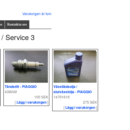
Varukorgen är tom
ss
Kontakta oss
 / Service 3
Tändstift - PIAGGIO
Växellådsolja /
438049
slutväxelolja - PIAGGIO
100 SEK
14791616
[
Lägg i varukorgen
]
275 SEK
[
Lägg i varukorgen
]