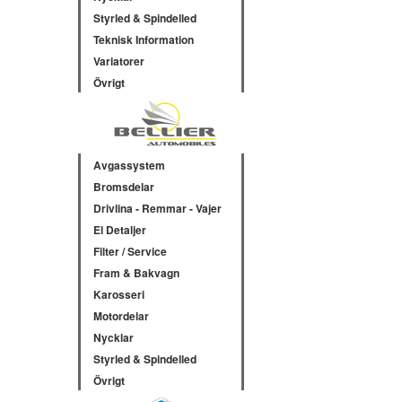
Styrled & Spindelled
Teknisk Information
Variatorer
Övrigt
Avgassystem
Bromsdelar
Drivlina - Remmar - Vajer
El Detaljer
Filter / Service
Fram & Bakvagn
Karosseri
Motordelar
Nycklar
Styrled & Spindelled
Övrigt