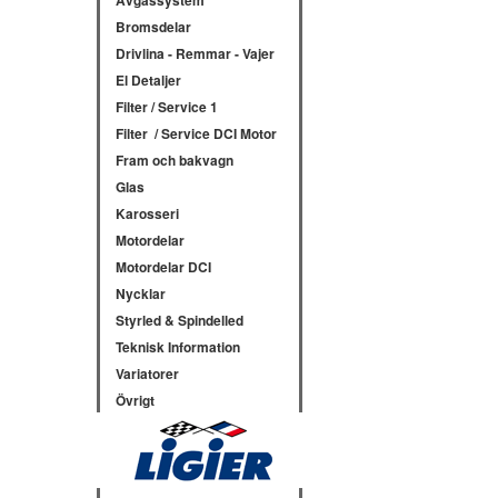
Avgassystem
Bromsdelar
Drivlina - Remmar - Vajer
El Detaljer
Filter / Service 1
Filter / Service DCI Motor
Fram och bakvagn
Glas
Karosseri
Motordelar
Motordelar DCI
Nycklar
Styrled & Spindelled
Teknisk Information
Variatorer
Övrigt