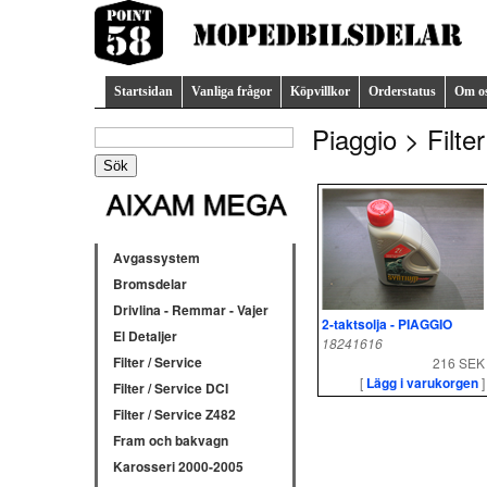
Startsidan
Vanliga frågor
Köpvillkor
Orderstatus
Om o
Piaggio > Filter
Avgassystem
Bromsdelar
Drivlina - Remmar - Vajer
2-taktsolja - PIAGGIO
El Detaljer
18241616
Filter / Service
216 SEK
[
Lägg i varukorgen
]
Filter / Service DCI
Filter / Service Z482
Fram och bakvagn
Karosseri 2000-2005