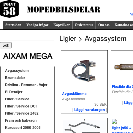
V
Startsidan
Vanliga frågor
Köpvillkor
Orderstatus
Om oss
Kontakta o
Ligier > Avgassystem
Avgassystem
Bromsdelar
Drivlina - Remmar - Vajer
Flexible dia 
Flexible dia 
El Detaljer
Avgasklämma
Avgasklämma
Filter / Service
[
Lägg
30 SEK
Filter / Service DCI
[
Lägg i varukorgen
]
Filter / Service Z482
Fram och bakvagn
Karosseri 2000-2005
ligier js50 +